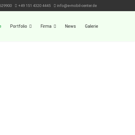
629900
+49 151 4320 4445
info@e-mobil-center.de
e
Portfolio
Firma
News
Galerie