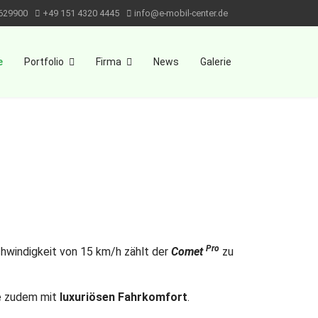
629900
+49 151 4320 4445
info@e-mobil-center.de
e
Portfolio
Firma
News
Galerie
Pro
schwindigkeit von 15 km/h zählt der
Comet
zu
e zudem mit
luxuriösen Fahrkomfort
.